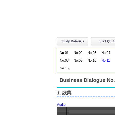
Study Materials
JLPT QUIZ
No.01
No.02
No.03
No.04
No.08
No.09
No.10
No.11
No.15
Business Dialogue No
1. 残業
Audio