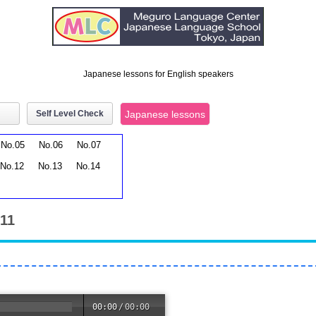
Japanese lessons for English speakers
Self Level Check
Japanese lessons
No.05
No.06
No.07
No.12
No.13
No.14
.11
00:00
/
00:00