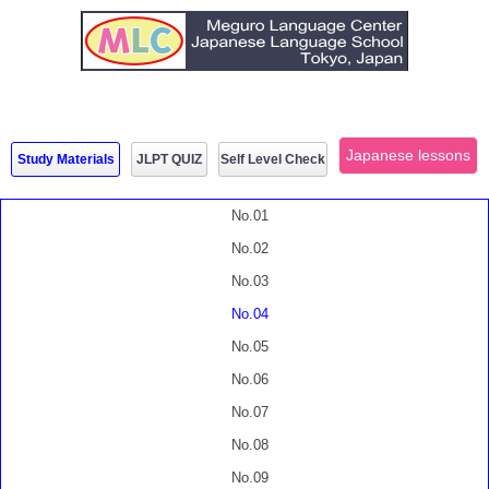
Japanese lessons
Study Materials
JLPT QUIZ
Self Level Check
No.01
No.02
No.03
No.04
No.05
No.06
No.07
No.08
No.09