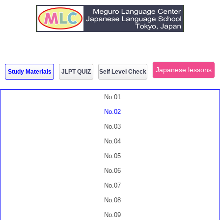
Japanese lessons
Study Materials
JLPT QUIZ
Self Level Check
No.01
No.02
No.03
No.04
No.05
No.06
No.07
No.08
No.09