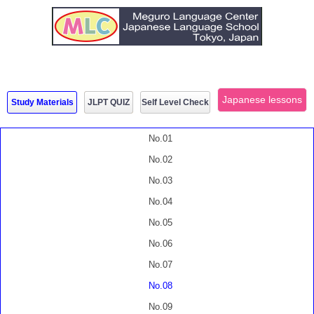
Japanese lessons
Study Materials
JLPT QUIZ
Self Level Check
No.01
No.02
No.03
No.04
No.05
No.06
No.07
No.08
No.09