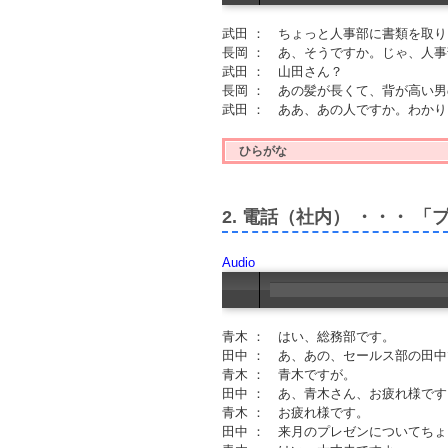
武田 ： ちょっと人事部に書類を取
長岡 ： あ、そうですか。じゃ、人
武田 ： 山田さん？
長岡 ： あの髪が長くて、背が高い
武田 ： ああ、あの人ですか。わか
ひらがな
2. 電話（社内） ・・・ 
Audio
青木 ： はい、総務部です。
田中 ： あ、あの、セールス部の田
青木 ： 青木ですが。
田中 ： あ、青木さん、お疲れ様です
青木 ： お疲れ様です。
田中 ： 来月のプレゼンについてち