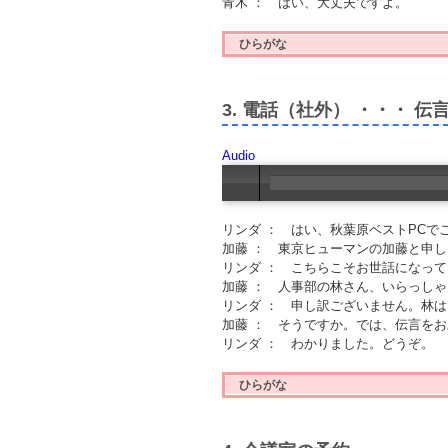
青木 ： はい、大丈夫ですよ。
ひらがな
3. 電話（社外） ・・・ 伝
Audio
リンダ ： はい、秋葉原ベストPCで
加藤 ： 東京ヒューマンの加藤と申
リンダ ： こちらこそお世話になっ
加藤 ： 人事部の林さん、いらっし
リンダ ： 申し訳ございません。林
加藤 ： そうですか。では、伝言を
リンダ ： わかりました。どうぞ。
ひらがな