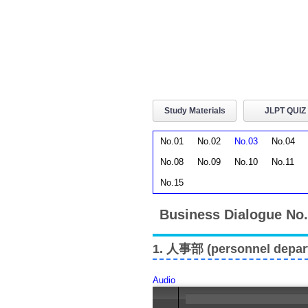
Study Materials
JLPT QUIZ
No.01
No.02
No.03
No.04
No.08
No.09
No.10
No.11
No.15
Business Dialogue No
1. 人事部 (personnel depar
Audio