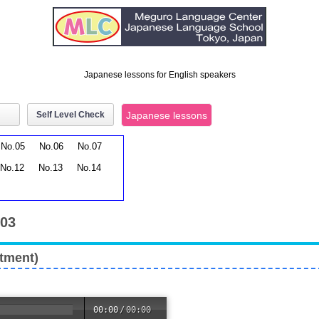
Japanese lessons for English speakers
Self Level Check
Japanese lessons
No.05
No.06
No.07
No.12
No.13
No.14
.03
tment)
00:00
/
00:00