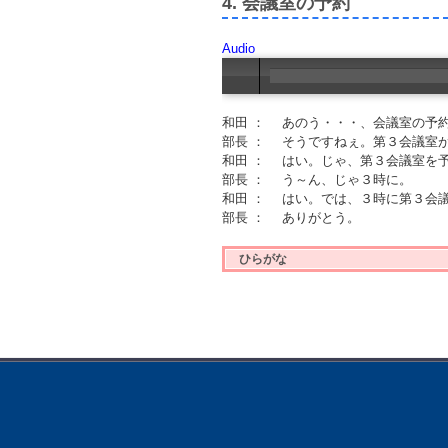
4. 会議室の予約
Audio
和田 ： あのう・・・、会議室の予
部長 ： そうですねぇ。第３会議室
和田 ： はい。じゃ、第３会議室を
部長 ： う～ん、じゃ３時に。
和田 ： はい。では、３時に第３会
部長 ： ありがとう。
ひらがな