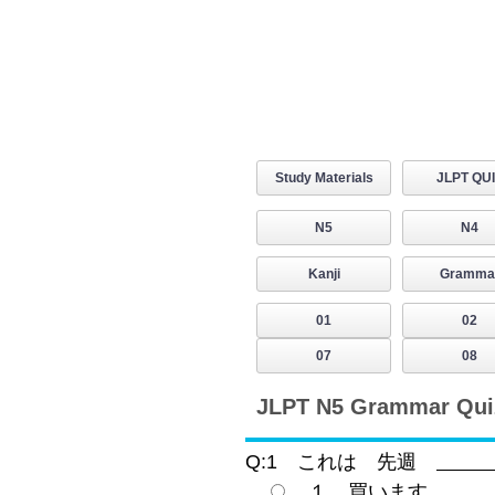
Study Materials
JLPT QU
N5
N4
Kanji
Gramma
01
02
07
08
JLPT N5 Grammar Quiz 
Q:1 これは 先週
１ 買います