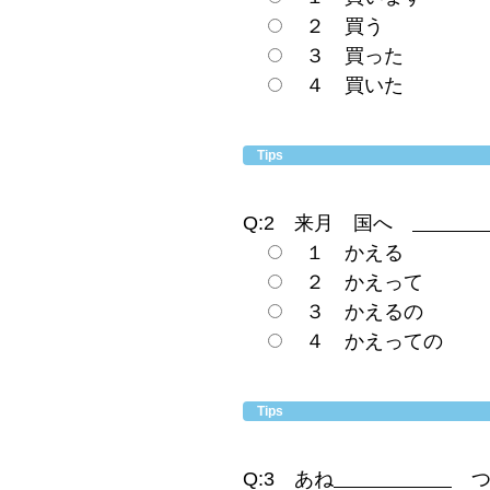
２ 買う
３ 買った
４ 買いた
Tips
Q:2 来月 国へ
１ かえる
２ かえって
３ かえるの
４ かえっての
Tips
Q:3 あね
つ