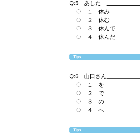
Q:5 あした
１ 休み
２ 休む
３ 休んで
４ 休んだ
Tips
Q:6 山口さん
１ を
２ で
３ の
４ へ
Tips