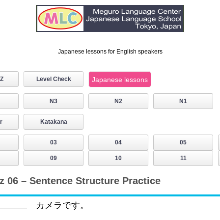
Japanese lessons for English speakers
IZ
Level Check
Japanese lessons
N3
N2
N1
r
Katakana
03
04
05
09
10
11
06 – Sentence Structure Practice
カメラです。