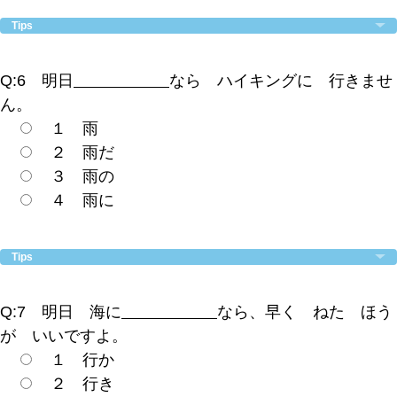
Tips
Q:6 明日
なら ハイキングに 行きませ
ん。
１ 雨
２ 雨だ
３ 雨の
４ 雨に
Tips
Q:7 明日 海に
なら、早く ねた ほう
が いいですよ。
１ 行か
２ 行き