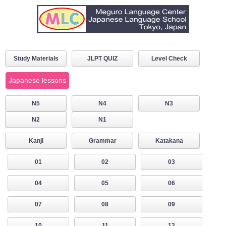
Study Materials
JLPT QUIZ
Level Check
Japanese lessons
N5
N4
N3
N2
N1
Kanji
Grammar
Katakana
01
02
03
04
05
06
07
08
09
10
11
12