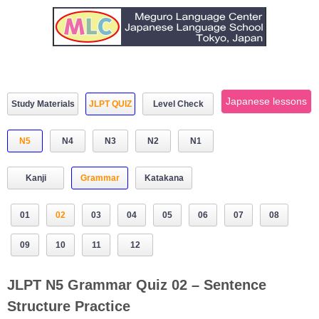
Japanese lessons
Study Materials
JLPT QUIZ
Level Check
N5
N4
N3
N2
N1
Kanji
Grammar
Katakana
01
02
03
04
05
06
07
08
09
10
11
12
JLPT N5 Grammar Quiz 02 – Sentence
Structure Practice