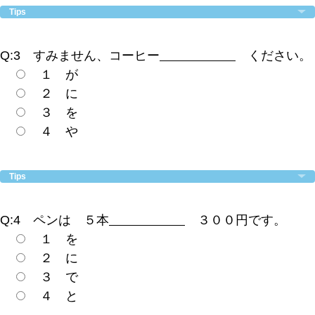
Tips
Q:3 すみません、コーヒー
ください。
１ が
２ に
３ を
４ や
Tips
Q:4 ペンは ５本
３００円です。
１ を
２ に
３ で
４ と