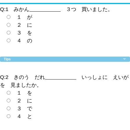
Q:1 みかん
３つ 買いました。
１ が
２ に
３ を
４ の
Tips
Q:2 きのう だれ
いっしょに えいが
を 見ましたか。
１ を
２ に
３ で
４ と