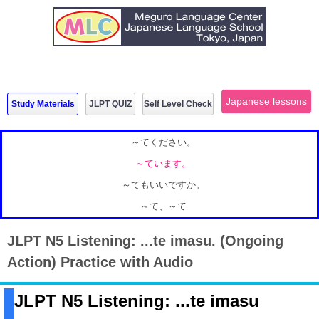
Japanese lessons
Study Materials
JLPT QUIZ
Self Level Check
～てください。
～ています。
～てもいいですか。
～て、～て
JLPT N5 Listening: ...te imasu. (Ongoing
Action) Practice with Audio
JLPT N5 Listening: ...te imasu