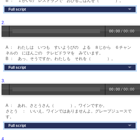
B ： １かいの レストランで おひるごはんを（ ）。
Full script
2.
00:00
/
00:00
A ： わたしは いつも すいようびの よる ８じから ６チャン
ネルの にほんごの テレビドラマを みています。
B ： あっ、そうですか。わたしも それを（ ）。
Full script
3.
00:00
/
00:00
A ： あれ、さとうさん（ ）。ワインですか。
さとう ： いいえ。ワインではありませんよ。グレープジュースで
す。
Full script
4.