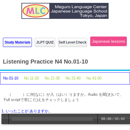
Japanese lessons
Study Materials
JLPT QUIZ
Self Level Check
Listening Practice N4 No.01-10
No.01-10
No.11-20
No.21-30
No.31-40
No.41-50
（ ）に何(なに）が入（はい）りますか。Audio を聞(き)いて、
Full scriptで答(こた)えをチェックしましょう
1. いったことが ありますか。
00:00
/
00:00