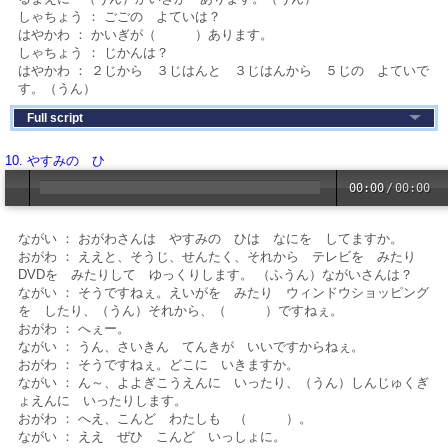
しゃちょう ： ごごの よていは？
はやかわ ： かいぎが（ ）あります。
しゃちょう ： じかんは？
はやかわ ： ２じから ３じはんと ３じはんから ５じの よていで
す。（うん）
Full script
10. やすみの ひ
00:00
/
00:00
ながい ： おがわさんは やすみの ひは なにを してますか。
おがわ ： ええと、そうじ、せんたく、それから テレビを みたり
DVDを みたりして ゆっくりします。 （ふうん）ながいさんは？
ながい ： そうですねぇ。えいがを みたり ウィンドウショッピング
を したり、（うん）それから、（ ）ですねぇ。
おがわ ： へぇー。
ながい ： うん、さいきん てんきが いいですからねぇ。
おがわ ： そうですねぇ。どこに いきますか。
ながい ： ん～、よよぎこうえんに いったり、（うん）しんじゅくぎ
ょえんに いったりします。
おがわ ： へえ、こんど わたしも （ ）。
ながい ： ええ ぜひ こんど いっしょに。