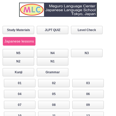
Study Materials
JLPT QUIZ
Level Check
Japanese lessons
N5
N4
N3
N2
N1
Kanji
Grammar
01
02
03
04
05
06
07
08
09
10
11
12