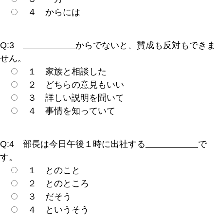
４ からには
Q:3
からでないと、賛成も反対もできま
せん。
１ 家族と相談した
２ どちらの意見もいい
３ 詳しい説明を聞いて
４ 事情を知っていて
Q:4 部長は今日午後１時に出社する
で
す。
１ とのこと
２ とのところ
３ だそう
４ というそう