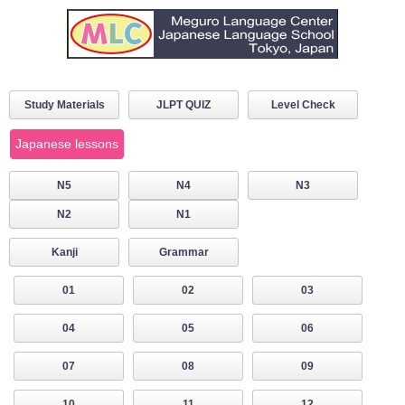
Study Materials
JLPT QUIZ
Level Check
Japanese lessons
N5
N4
N3
N2
N1
Kanji
Grammar
01
02
03
04
05
06
07
08
09
10
11
12