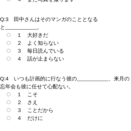
Q:3 田中さんはそのマンガのこととなる
と
。
１ 大好きだ
２ よく知らない
３ 毎日読んでいる
４ 話が止まらない
Q:4 いつも計画的に行なう彼の
、来月の
忘年会も彼に任せて心配ない。
１ こそ
２ さえ
３ ことだから
４ だけに