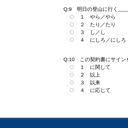
Q:9 明日の登山に行く
１ やら／やら
２ たり／たり
３ し／し
４ にしろ／にしろ
Q:10 この契約書にサイン
１ に関して
２ 以上
３ 以来
４ に応じて