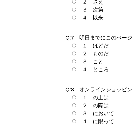
２ さえ
３ 次第
４ 以来
Q:7 明日までにこのぺー
１ ほどだ
２ ものだ
３ こと
４ ところ
Q:8 オンラインショッピ
１ の上は
２ の際は
３ において
４ に限って