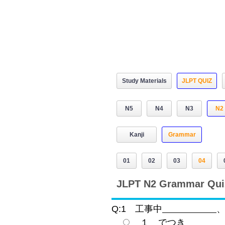
Study Materials
JLPT QUIZ
N5
N4
N3
N2
Kanji
Grammar
01
02
03
04
JLPT N2 Grammar Quiz
Q:1 工事中
１ でつき