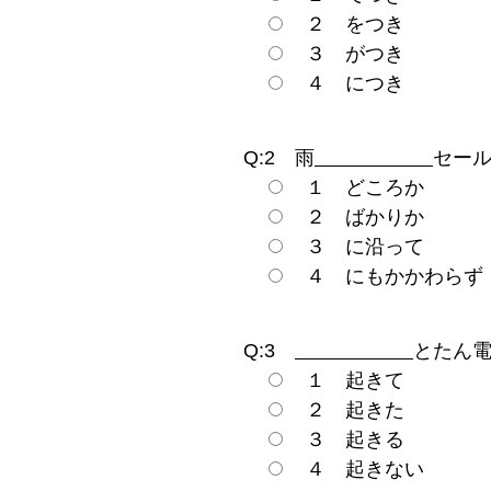
２ をつき
３ がつき
４ につき
Q:2 雨
セー
１ どころか
２ ばかりか
３ に沿って
４ にもかかわらず
Q:3
とたん
１ 起きて
２ 起きた
３ 起きる
４ 起きない