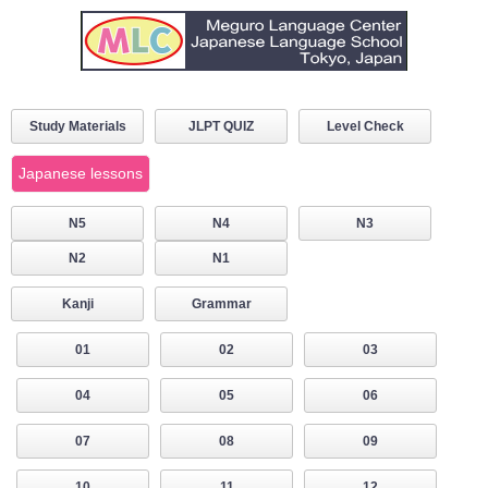
Study Materials
JLPT QUIZ
Level Check
Japanese lessons
N5
N4
N3
N2
N1
Kanji
Grammar
01
02
03
04
05
06
07
08
09
10
11
12