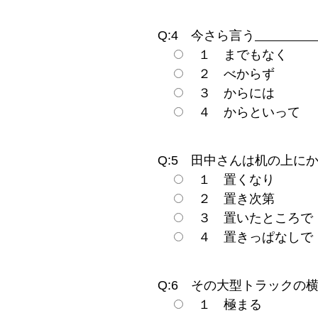
Q:4 今さら言う
１ までもなく
２ べからず
３ からには
４ からといって
Q:5 田中さんは机の上に
１ 置くなり
２ 置き次第
３ 置いたところで
４ 置きっぱなしで
Q:6 その大型トラックの
１ 極まる