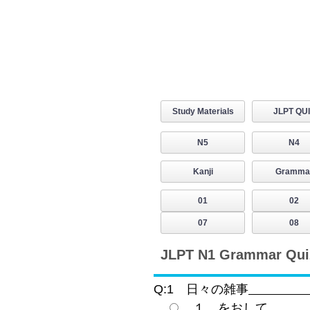
Study Materials
JLPT QU
N5
N4
Kanji
Gramma
01
02
07
08
JLPT N1 Grammar Quiz
Q:1 日々の雑事
１ をおして