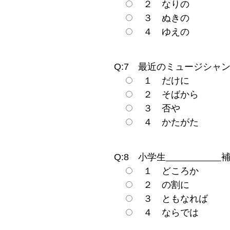
２ なりの
３ ぬきの
４ ゆえの
Q:7 最近のミュージシャ
１ だけに
２ そばから
３ 否や
４ かたがた
Q:8 小学生
１ どころか
２ の割に
３ ともなれば
４ ならでは