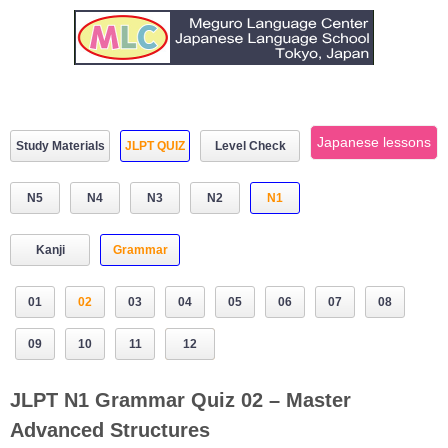
Japanese lessons
Study Materials
JLPT QUIZ
Level Check
N5
N4
N3
N2
N1
Kanji
Grammar
01
02
03
04
05
06
07
08
09
10
11
12
JLPT N1 Grammar Quiz 02 – Master
Advanced Structures