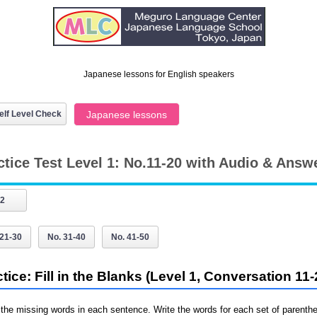
Japanese lessons for English speakers
elf Level Check
Japanese lessons
ctice Test Level 1: No.11-20 with Audio & Answ
 2
 21-30
No. 31-40
No. 41-50
ice: Fill in the Blanks (Level 1, Conversation 11-
h the missing words in each sentence. Write the words for each set of parenth