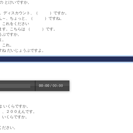
の とけいですか。
すか。ディスカウント、（ ）ですか。
。ん～、ちょっと、（ ）ですね。
、これをください
います。こちらは （ ）です。
うぶですか。
よ。
、これ。
すね だいじょうぶですよ。
00:00
/
00:00
は いくらですか。
）、２００えんです。
、いくらですか。
ください。