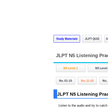
Study Materials
JLPT QUIZ
S
JLPT N5 Listening Pra
N5 Level 1
N5 Level
No. 01-10
No. 11-20
No.
JLPT N5 Listening Pract
Listen to the audio and try to catc