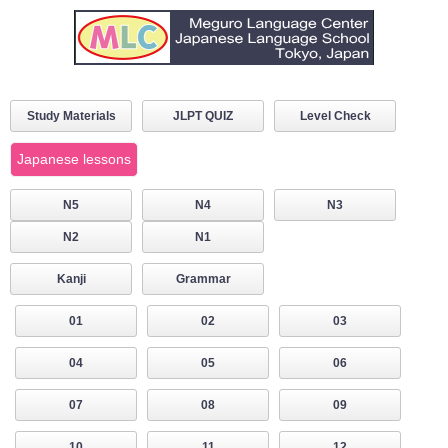
Study Materials
JLPT QUIZ
Level Check
Japanese lessons
N5
N4
N3
N2
N1
Kanji
Grammar
01
02
03
04
05
06
07
08
09
10
11
12