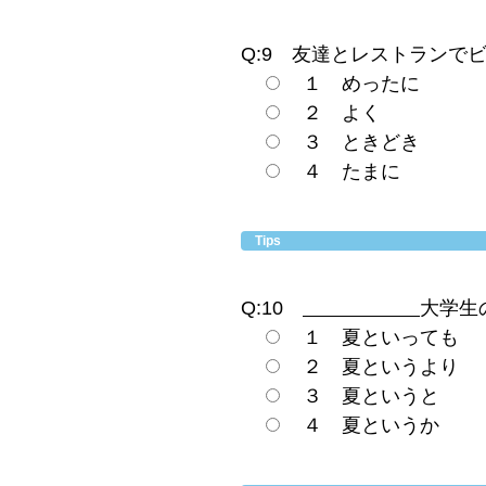
Q:9 友達とレストランで
１ めったに
２ よく
３ ときどき
４ たまに
Tips
Q:10
大学生
１ 夏といっても
２ 夏というより
３ 夏というと
４ 夏というか