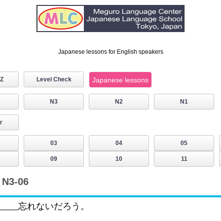
Japanese lessons for English speakers
IZ
Level Check
Japanese lessons
N3
N2
N1
r
03
04
05
09
10
11
N3-06
忘れないだろう。