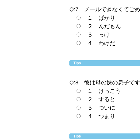
Q:7 メールできなくてご
１ ばかり
２ んだもん
３ っけ
４ わけだ
Tips
Q:8 彼は母の妹の息子で
１ けっこう
２ すると
３ ついに
４ つまり
Tips