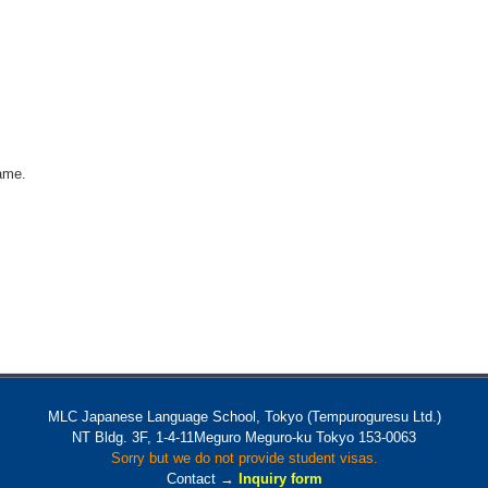
ame.
MLC Japanese Language School, Tokyo (Tempuroguresu Ltd.)
NT Bldg. 3F, 1-4-11Meguro Meguro-ku Tokyo 153-0063
Sorry but we do not provide student visas.
Contact →
Inquiry form