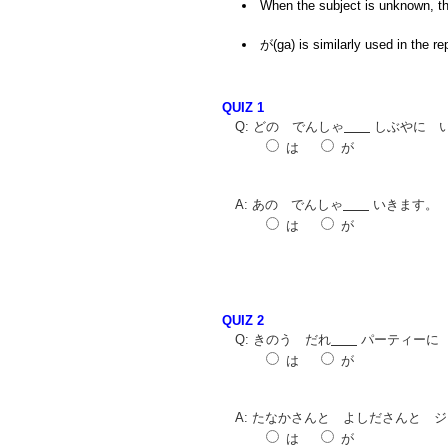
When the subject is unknown, t
が(ga) is similarly used in the rep
QUIZ 1
Q: どの でんしゃ
しぶやに 
は
が
A: あの でんしゃ
いきます。
は
が
QUIZ 2
Q: きのう だれ
パーティーに
は
が
A: たなかさんと よしださんと 
は
が