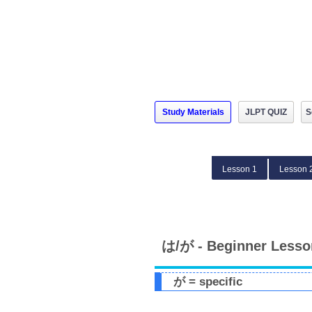
Study Materials
JLPT QUIZ
S
Lesson 1
Lesson 
は/が - Beginner Lesso
が = specific