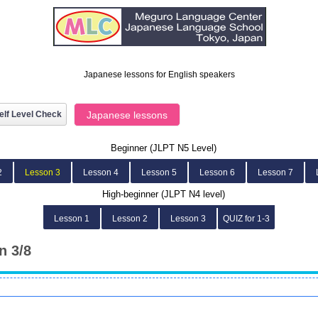
Japanese lessons for English speakers
elf Level Check
Japanese lessons
Beginner (JLPT N5 Level)
2
Lesson 3
Lesson 4
Lesson 5
Lesson 6
Lesson 7
High-beginner (JLPT N4 level)
Lesson 1
Lesson 2
Lesson 3
QUIZ for 1-3
n 3/8