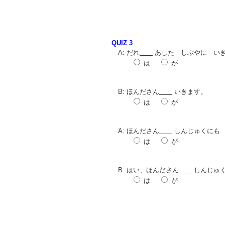
QUIZ 3
A: だれ
あした しぶやに い
は
が
B: ほんださん
いきます。
は
が
A: ほんださん
しんじゅくにも
は
が
B: はい、ほんださん
しんじゅ
は
が