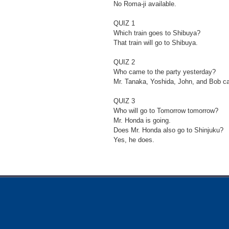
No Roma-ji available.
QUIZ 1
Which train goes to Shibuya?
That train will go to Shibuya.
QUIZ 2
Who came to the party yesterday?
Mr. Tanaka, Yoshida, John, and Bob c
QUIZ 3
Who will go to Tomorrow tomorrow?
Mr. Honda is going.
Does Mr. Honda also go to Shinjuku?
Yes, he does.