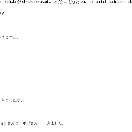
he particle が should be used after だれ, どなた etc., instead of the topic mar
ly.
いきますか。
 きましたか。
ジョンさんと ボブさん
きました。