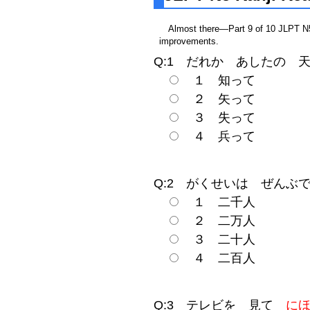
Almost there—Part 9 of 10 JLPT N5 
improvements.
Q:1 だれか あしたの
１ 知って
２ 矢って
３ 失って
４ 兵って
Q:2 がくせいは ぜん
１ 二千人
２ 二万人
３ 二十人
４ 二百人
Q:3 テレビを 見て
に