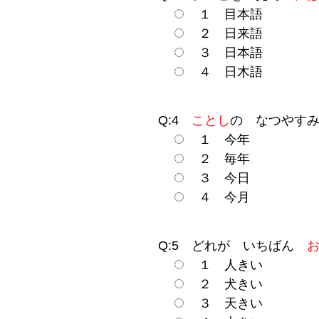
１ 目本語
２ 日来語
３ 日本語
４ 日木語
Q:4
ことし
の なつやす
１ 今年
２ 毎年
３ 今日
４ 今月
Q:5 どれが いちばん
１ 人きい
２ 犬きい
３ 天きい