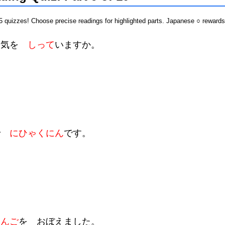
quizzes! Choose precise readings for highlighted parts. Japanese ○ rewards
 天気を
しって
いますか。
ぶで
にひゃくにん
です。
ほんご
を おぼえました。