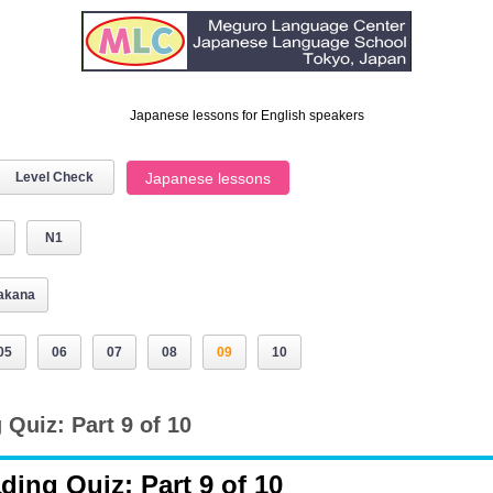
Japanese lessons for English speakers
Level Check
Japanese lessons
N1
akana
05
06
07
08
09
10
Quiz: Part 9 of 10
ing Quiz: Part 9 of 10