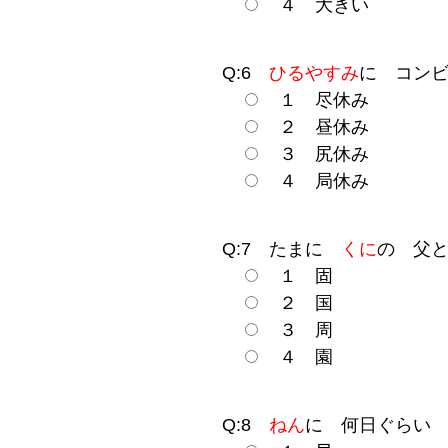
４ 大きい
Q:6
ひるやすみ
に コン
１ 尽休み
２ 昼休み
３ 尻休み
４ 局休み
Q:7 たまに
くに
の 父
１ 固
２ 国
３ 周
４ 園
Q:8
ねん
に 何日ぐらい