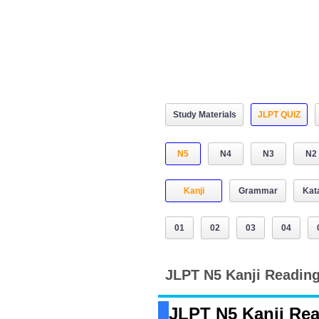
Study Materials
JLPT QUIZ
N5
N4
N3
N2
Kanji
Grammar
Kat
01
02
03
04
JLPT N5 Kanji Reading 
JLPT N5 Kanji Read