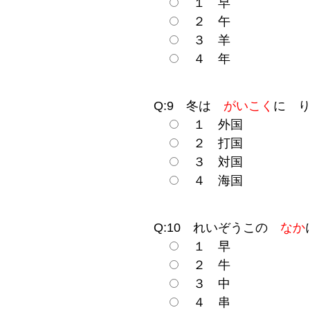
１ 早
２ 午
３ 羊
４ 年
Q:9 冬は
がいこく
に 
１ 外国
２ 打国
３ 対国
４ 海国
Q:10 れいぞうこの
なか
１ 早
２ 牛
３ 中
４ 串