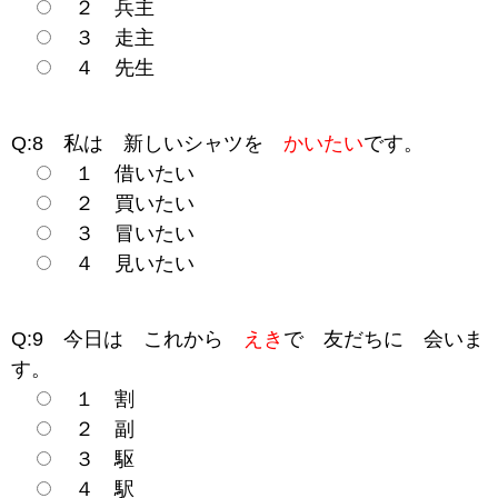
２ 兵主
３ 走主
４ 先生
Q:8 私は 新しいシャツを
かいたい
です。
１ 借いたい
２ 買いたい
３ 冒いたい
４ 見いたい
Q:9 今日は これから
えき
で 友だちに 会いま
す。
１ 割
２ 副
３ 駆
４ 駅