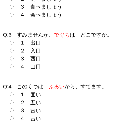
３ 食べましょう
４ 会べましょう
Q:3 すみませんが、
でぐち
は どこですか。
１ 出口
２ 入口
３ 西口
４ 山口
Q:4 このくつは
ふるい
から、すてます。
１ 固い
２ 五い
３ 古い
４ 吉い