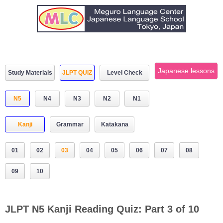
Japanese lessons
Study Materials
JLPT QUIZ
Level Check
N5
N4
N3
N2
N1
Kanji
Grammar
Katakana
01
02
03
04
05
06
07
08
09
10
JLPT N5 Kanji Reading Quiz: Part 3 of 10