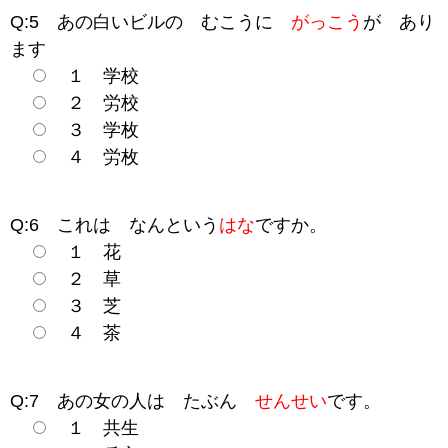
Q:5 あの白いビルの むこうに
がっこう
が あり
ます
１ 学校
２ 労校
３ 学枚
４ 労枚
Q:6 これは なんという
はな
ですか。
１ 花
２ 草
３ 芝
４ 茶
Q:7 あの女の人は たぶん
せんせい
です。
１ 共生