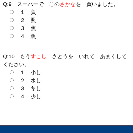
Q:9 スーパーで この
さかな
を 買いました。
１ 負
２ 照
３ 焦
４ 魚
Q:10 もう
すこし
さとうを いれて あまくして
ください。
１ 小し
２ 水し
３ 冬し
４ 少し