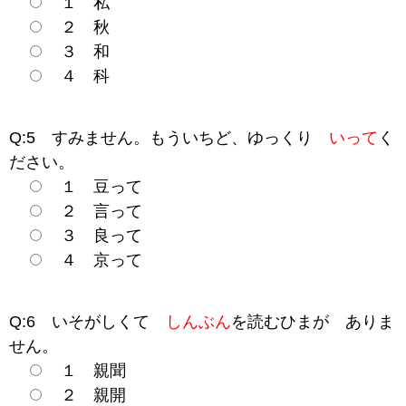
１ 私
２ 秋
３ 和
４ 科
Q:5 すみません。もういちど、ゆっくり
いって
く
ださい。
１ 豆って
２ 言って
３ 良って
４ 京って
Q:6 いそがしくて
しんぶん
を読むひまが ありま
せん。
１ 親聞
２ 親開