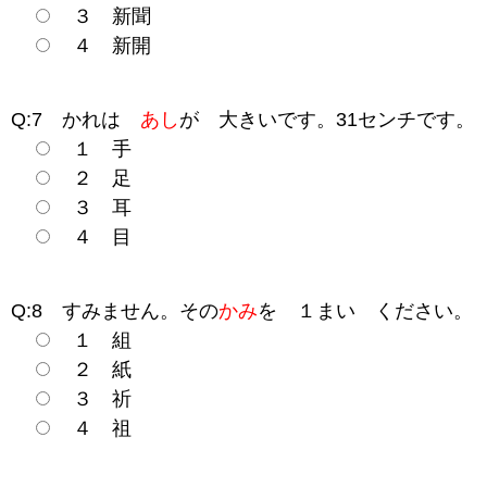
３ 新聞
４ 新開
Q:7 かれは
あし
が 大きいです。31センチです。
１ 手
２ 足
３ 耳
４ 目
Q:8 すみません。その
かみ
を １まい ください。
１ 組
２ 紙
３ 祈
４ 祖