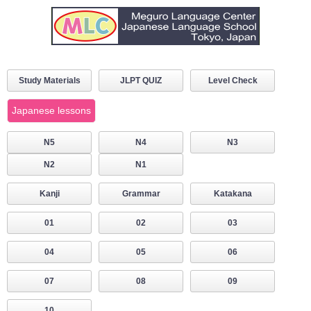
Study Materials
JLPT QUIZ
Level Check
Japanese lessons
N5
N4
N3
N2
N1
Kanji
Grammar
Katakana
01
02
03
04
05
06
07
08
09
10