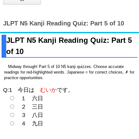
JLPT N5 Kanji Reading Quiz: Part 5 of 10
JLPT N5 Kanji Reading Quiz: Part 5
of 10
Midway through! Part 5 of 10 N5 kanji quizzes. Choose accurate
readings for red-highlighted words. Japanese ○ for correct choices, ✗ for
practice opportunities.
Q:1 今日は
むいか
です。
１ 六日
２ 三日
３ 八日
４ 九日