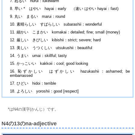
ぬるい nurui：lukewarm
早い * はやい hayai：early （速い はやい hayai：fast)
丸い まるい marui：round
素晴らしい すばらしい subarashii：wonderful
細かい こまかい komakai：detailed; fine; small (money)
厳しい きびしい kibishii：strict; severe; hard
美しい うつくしい utsukushii：beautiful
うまい umai：skillful; tasty
かっこいい kakkoii：cool; good looking
恥ずかしい はずかしい hazukashii：ashamed; be
embarrassed
ひどい hidoi：terrible
よろしい yoroshii：good [respect]
*はN4の漢字(かんじ）です。
N4の13のna-adjective