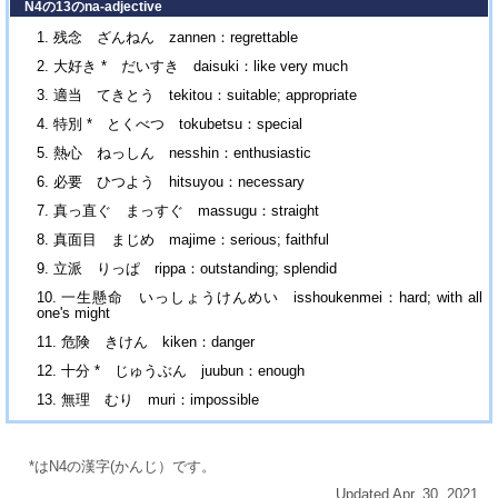
N4の13のna-adjective
残念 ざんねん zannen：regrettable
大好き * だいすき daisuki：like very much
適当 てきとう tekitou：suitable; appropriate
特別 * とくべつ tokubetsu：special
熱心 ねっしん nesshin：enthusiastic
必要 ひつよう hitsuyou：necessary
真っ直ぐ まっすぐ massugu：straight
真面目 まじめ majime：serious; faithful
立派 りっぱ rippa：outstanding; splendid
一生懸命 いっしょうけんめい isshoukenmei：hard; with all
one's might
危険 きけん kiken：danger
十分 * じゅうぶん juubun：enough
無理 むり muri：impossible
*はN4の漢字(かんじ）です。
Updated Apr. 30, 2021