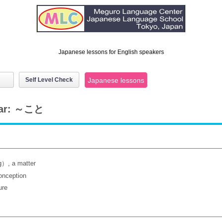
Japanese lessons for English speakers
Self Level Check
Japanese lessons
ar: ～こと
）, a matter
onception
re