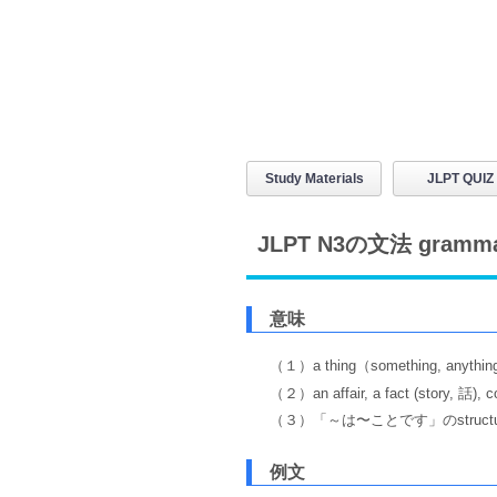
Study Materials
JLPT QUIZ
JLPT N3の文法 gramm
意味
（１）a thing（something, anything
（２）an affair, a fact (story, 話), c
（３）「～は〜ことです」のstructu
例文