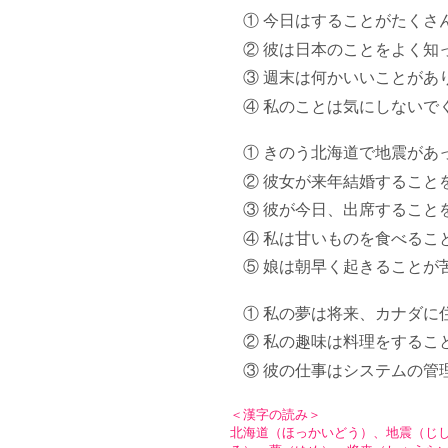
① 今日はすることがたくさ
② 彼は日本のことをよく知
③ 週末は何かいいことがあ
④ 私のことは気にしないで
① きのう北海道で地震があ
② 彼女が来年結婚すること
③ 彼が今日、出席すること
④ 私は甘いものを食べるこ
⑤ 娘は朝早く起きることが
① 私の夢は将来、カナダに
② 私の趣味は料理をするこ
③ 彼の仕事はシステムの管
＜漢字の読み＞
北海道（ほっかいどう）、地震（じ