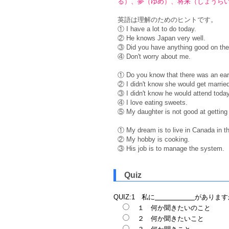
る）、夢（ゆめ）、将来（しょうら
英語は理解のためのヒントです。
① I have a lot to do today.
② He knows Japan very well.
③ Did you have anything good on th
④ Don't worry about me.
① Do you know that there was an ear
② I didn't know she would get married
③ I didn't know he would attend today
④ I love eating sweets.
⑤ My daughter is not good at getting 
① My dream is to live in Canada in th
② My hobby is cooking.
③ His job is to manage the system.
Quiz
QUIZ:1 私に
があります
１ 何か聞きたいのこと
２ 何か聞きたいこと