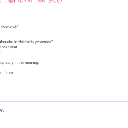
い）、趣味（しゅみ）、管理（かんり）
e weekend?
thquake in Hokkaido yesterday?
 next year.
.
up early in the morning.
e future.
か。