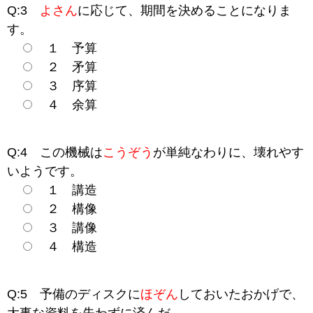
Q:3
よさん
に応じて、期間を決めることになりま
す。
１ 予算
２ 矛算
３ 序算
４ 余算
Q:4 この機械は
こうぞう
が単純なわりに、壊れやす
いようです。
１ 講造
２ 構像
３ 講像
４ 構造
Q:5 予備のディスクに
ほぞん
しておいたおかげで、