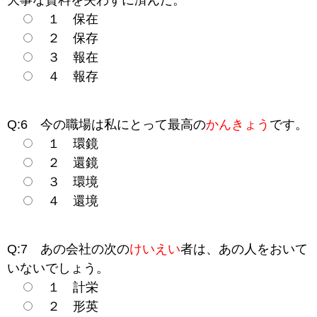
大事な資料を失わずに済んだ。
１ 保在
２ 保存
３ 報在
４ 報存
Q:6 今の職場は私にとって最高の
かんきょう
です。
１ 環鏡
２ 還鏡
３ 環境
４ 還境
Q:7 あの会社の次の
けいえい
者は、あの人をおいて
いないでしょう。
１ 計栄
２ 形英