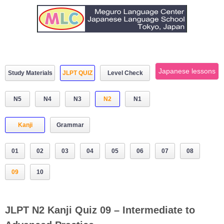
Japanese lessons
Study Materials
JLPT QUIZ
Level Check
N5
N4
N3
N2
N1
Kanji
Grammar
01
02
03
04
05
06
07
08
09
10
JLPT N2 Kanji Quiz 09 – Intermediate to