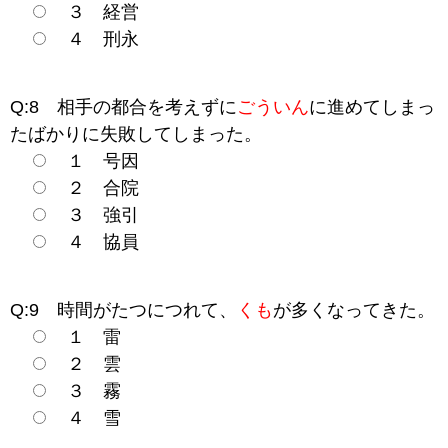
３ 経営
４ 刑永
Q:8 相手の都合を考えずに
ごういん
に進めてしまっ
たばかりに失敗してしまった。
１ 号因
２ 合院
３ 強引
４ 協員
Q:9 時間がたつにつれて、
くも
が多くなってきた。
１ 雷
２ 雲
３ 霧
４ 雪