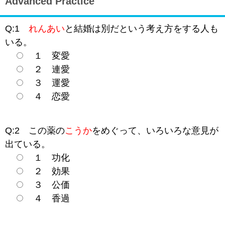
Advanced Practice
Q:1
れんあい
と結婚は別だという考え方をする人も
いる。
１ 変愛
２ 連愛
３ 運愛
４ 恋愛
Q:2 この薬の
こうか
をめぐって、いろいろな意見が
出ている。
１ 功化
２ 効果
３ 公価
４ 香過