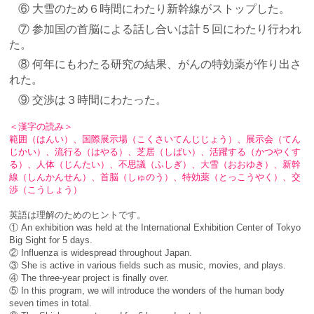
⑥ 大雪のため６時間にわたり新幹線がストップした。
⑦ 参加国の首脳による話し合いは計５回にわたり行われ
た。
⑧ 何年にもわたる研究の結果、がんの特効薬が作り出さ
れた。
⑨ 交渉は３時間にわたった。
＜漢字の読み＞
範囲（はんい）、国際展示場（こくさいてんじじょう）、展示会（てん
じかい）、流行る（はやる）、芝居（しばい）、活躍する（かつやくす
る）、人体（じんたい）、不思議（ふしぎ）、
大雪（おおゆき）、新幹
線（しんかんせん）、首脳（しゅのう）、特効薬（とっこうやく）、
交
渉（こうしょう）
英語は理解のためのヒントです。
① An exhibition was held at the International Exhibition Center of Tokyo
Big Sight for 5 days.
② Influenza is widespread throughout Japan.
③ She is active in various fields such as music, movies, and plays.
④ The three-year project is finally over.
⑤ In this program, we will introduce the wonders of the human body
seven times in total.