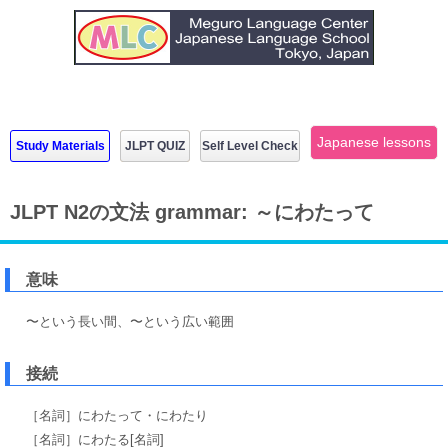
Japanese lessons
Study Materials
JLPT QUIZ
Self Level Check
JLPT N2の文法 grammar: ～にわたって
意味
〜という長い間、〜という広い範囲
接続
［名詞］にわたって・にわたり
［名詞］にわたる[名詞]