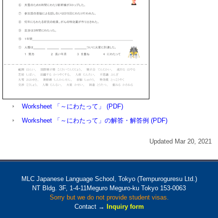
Worksheet 「～にわたって」 (PDF)
Worksheet 「～にわたって」の解答・解答例 (PDF)
Updated Mar 20, 2021
MLC Japanese Language School, Tokyo (Tempuroguresu Ltd.)
NT Bldg. 3F, 1-4-11Meguro Meguro-ku Tokyo 153-0063
Sorry but we do not provide student visas.
Contact →
Inquiry form