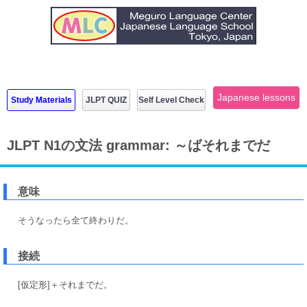
Japanese lessons
Study Materials
JLPT QUIZ
Self Level Check
JLPT N1の文法 grammar: ～ばそれまでだ
意味
そうなったら全て終わりだ。
接続
[仮定形]＋それまでだ。