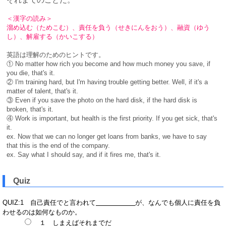
＜漢字の読み＞
溜め込む（ためこむ）、責任を負う（せきにんをおう）、融資（ゆう
し）、解雇する（かいこする）
英語は理解のためのヒントです。
① No matter how rich you become and how much money you save, if
you die, that's it.
② I'm training hard, but I'm having trouble getting better. Well, if it's a
matter of talent, that's it.
③ Even if you save the photo on the hard disk, if the hard disk is
broken, that's it.
④ Work is important, but health is the first priority. If you get sick, that's
it.
ex. Now that we can no longer get loans from banks, we have to say
that this is the end of the company.
ex. Say what I should say, and if it fires me, that's it.
Quiz
QUIZ:1 自己責任でと言われて
が、なんでも個人に責任を負
わせるのは如何なものか。
１ しまえばそれまでだ