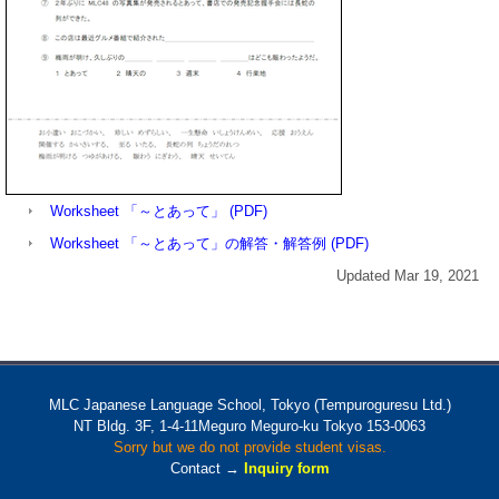
Worksheet 「～とあって」 (PDF)
Worksheet 「～とあって」の解答・解答例 (PDF)
Updated Mar 19, 2021
MLC Japanese Language School, Tokyo (Tempuroguresu Ltd.)
NT Bldg. 3F, 1-4-11Meguro Meguro-ku Tokyo 153-0063
Sorry but we do not provide student visas.
Contact →
Inquiry form