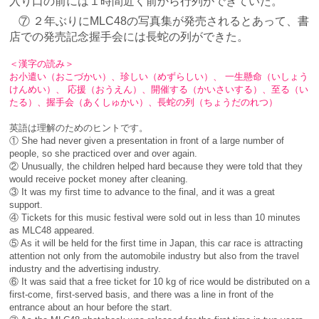
入り口の前には１時間近く前から行列ができていた。
⑦ ２年ぶりにMLC48の写真集が発売されるとあって、書
店での発売記念握手会には長蛇の列ができた。
＜漢字の読み＞
お小遣い（おこづかい）、珍しい（めずらしい）、 一生懸命（いしょう
けんめい）、 応援（おうえん）、開催する（かいさいする）、至る（い
たる）、握手会（あくしゅかい）、長蛇の列（ちょうだのれつ）
英語は理解のためのヒントです。
① She had never given a presentation in front of a large number of
people, so she practiced over and over again.
② Unusually, the children helped hard because they were told that they
would receive pocket money after cleaning.
③ It was my first time to advance to the final, and it was a great
support.
④ Tickets for this music festival were sold out in less than 10 minutes
as MLC48 appeared.
⑤ As it will be held for the first time in Japan, this car race is attracting
attention not only from the automobile industry but also from the travel
industry and the advertising industry.
⑥ It was said that a free ticket for 10 kg of rice would be distributed on a
first-come, first-served basis, and there was a line in front of the
entrance about an hour before the start.