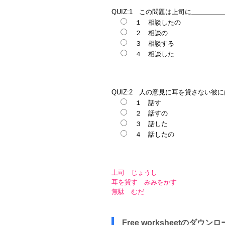
QUIZ:1 この問題は上司に
１ 相談したの
２ 相談の
３ 相談する
４ 相談した
QUIZ:2 人の意見に耳を貸さない彼
１ 話す
２ 話すの
３ 話した
４ 話したの
上司 じょうし
耳を貸す みみをかす
無駄 むだ
Free worksheetのダウン