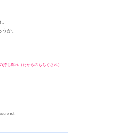
う。
ろうか。
。
の持ち腐れ（たからのもちぐされ）
sure rot.