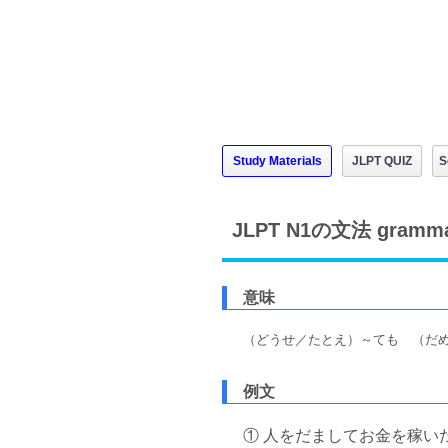
Study Materials
JLPT QUIZ
S
JLPT N1の文法 gram
意味
（どうせ／たとえ）～ても （だ
例文
① 人をだましてお金を稼い