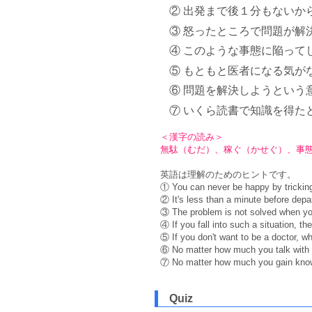
② 出発まで後１分もないか
③ 怒ったところで問題が解
④ このような事態に陥って
⑤ もともと医者になる気が
⑥ 問題を解決しようという
⑦ いくら読書で知識を得た
＜漢字の読み＞
無駄（むだ）、稼ぐ（かせぐ）、事
英語は理解のためのヒントです。
① You can never be happy by trickin
② It's less than a minute before depar
③ The problem is not solved when yo
④ If you fall into such a situation, t
⑤ If you don't want to be a doctor, wh
⑥ No matter how much you talk with s
⑦ No matter how much you gain knowled
Quiz