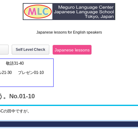
Japanese lessons for English speakers
Self Level Check
Japanese lessons
敬語31-40
21-30
プレゼン01-10
。No.01-10
BCの田中ですが。