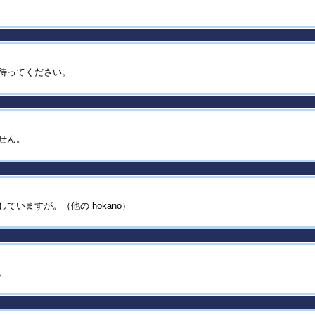
と待ってください。
ません。
ていますが。（他の hokano）
。