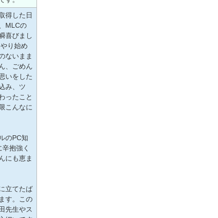
取得した日
、MLCの
瞬喜びまし
、やり始め
のないまま
ん、ごめん
思いをした
込み、ツ
わったこと
限こんなに
ルのPC知
に辛抱強く
んにも恵ま
に立てたば
ます。この
田先生やス