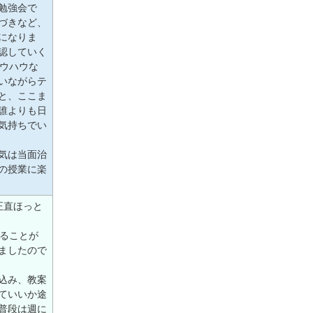
勉強会で
づきなど、
になりま
認していく
ノウハウな
いながらテ
と、ここま
誰よりも日
気持ちでい
気は当面治
の授業に楽
正直ほっと
ることが
ましたので
込み、教案
ていいか途
普段は週に