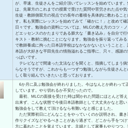
が、早速、生徒さんをご紹介頂いてレッスンを始めています。
は、先輩方のこれまでの授業で受けた質問や苦労された点や気
生徒・教師側双方の視点での長年の蓄積を具体的に教わること
す。私も実際にレッスンを始めてみて「確かに！」と改めて確
日々です。勉強会の資料については、MLCの教え方のコツ・
どエッセンスのかたまりである膨大な「書き込み」を自分で行
キスト・教材に挑むことになります。勉強会を振り返ってみる
で教師養成に拘った日本語学校はなかなかないということと、
本語が大好きな平田先生の情熱溢れるご指導に、只々、感謝の
っぱいです。
テレビなどで間違った文法などを聞くと、指摘してしまう病
らなそうですが、これからも一つずつ勉強しながら生徒さんと
しく取り組んでいきたいと思っております。
6か月に及ぶ勉強会が終わりました。今はなんとか終わって
しています。やり切れるか不安だったので。
最初、MLCの面接を受けた時は聞かれた問題にほとんど答え
出来ず、こんな状態で今後日本語教師として大丈夫かなと思い
勉強会をして教えて頂けるなら有難いなと感じました。
ただ実際初日にどんなことをやっていくのか説明され、書き
作りクイズなどやるべきことがあり過ぎて、どこから手をつけ
方に暮れたことを覚えています。主婦として家事もやりつつ、