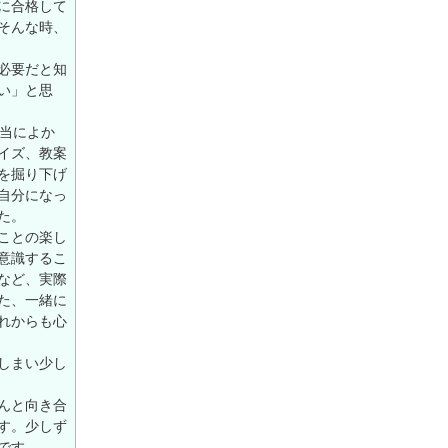
に合格して
そんな時、
必要だと知
い」と思
本当によか
イズ、教案
を掘り下げ
自分になっ
た。
ことの楽し
意識するこ
など、実際
た、一緒に
れからも心
しまい少し
んと向き合
す。少しず
です。