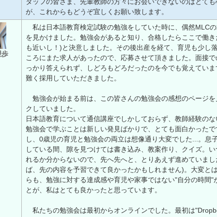
タッフの皆さま、先輩教師の方々にお会いできないのはとても
が、これからもどうぞ宜しくお願い致します。
私は日本語教育検定試験の勉強をしていた時に、偶然MLCの
を見かけました。勉強会があると知り、合格したらここで働き
も近いし！)と決意しました。その後出産を経て、育児も少し
理歩
ころにまた求人があったので、応募させて頂きました。面接で
っかり答えられず、しどろもどろだったのを今でも覚えていま
難く採用していただきました。
勉強会が始まる前は、この皆さんの勉強会の感想のページを
クしていました。
日本語教育について通信講座でしかしておらず、教師経験のな
勉強会で学ぶことは新しい発見ばかりで、とても面白かったで
し、0歳児の育児と勉強会の両立は想像通り大変でした...。息
している間、隙を見つけては書き込み、教案作り、クイズ。い
れるか分からないので、先へ先へと、とりあえず進めていまし
ば、先の内容を予習できて良かったかもしれません)。大変と
らも、勉強に対する達成感や育児や家事ではない"自分の時間"
とが、私はとても良かったと思っています。
私たちの勉強会は最初からオンラインでした。最初は"Dropbo