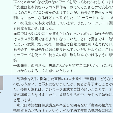
"Google drive" など慣れないワードを聞いてあたふたしてい
田先生は基本的なパソコン操作も、教えてくださるので安心で
はじめこそパソコン教室のようでしたが、勉強会で先生から教
明には「あー、なるほど」の嵐でした。"キーワード"には、こ
MLCの先生方の努力が詰まっています。また、ワークシート
も何度も驚かされました。
面接ではあやふやにしか答えられなかったものも、勉強会が終
はスラスラ説明できるようになっていたことには驚きです。勉
たという意識はないので、勉強会で自然と頭に刷り込まれてい
勉強会で、平田先生に頭に刷り込んでいただいたように、これ
キーワードを使って生徒さんの頭に刷り込んでいけるように頑
笑
平田先生、西岡さん、矢島さん7ヶ月間本当にありがとうござ
これからもよろしくお願いいたします。
勉強会を2月に開始した直後のコロナ発生で当初は「どうな
のだろうか？」と不安になりましたが、何とか修了することが
た。今振り返れば、テレワーク形式でご対応頂いたことで、オ
や
業の準備にもなりましたし、巣籠り生活の中、かえって勉強に
と思います。
私は日本語教師養成講座を卒業して間もない「実際の授業で
指導するのだろう？」というレベルで約半年間の勉強会に臨ん