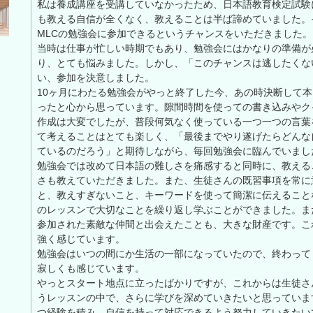
私は養成講座を受講していなかったため、日本語教育検定試験
も教える自信が全くなく、教えることは半ば諦めていました。
MLCの勉強会に参加できるというチャンスをいただきました。
当時は仕事が忙しい時期でもあり、勉強会にはかなりの準備が
り、とても悩みました。しかし、「このチャンスは逃したくな
い、参加を決意しました。
10ヶ月にわたる勉強会がやっと終了した今、あの時決断して
ったと心から思っています。隙間時間を使っての書き込みやク
作成は大変でしたが、普段何気なく使っている一つ一つの言葉
て考えることはとても楽しく、「最後までやり遂げたらどんな
ているのだろう」と期待しながら、毎回勉強会に臨んでいまし
勉強会では改めて日本語の難しさを痛感すると同時に、教える
さも教えていただきました。また、生徒さんの既習事項を常に
と、教えすぎないこと、キーワードを使って簡潔に伝えること
のレッスンで大切なことを繰り返し学ぶことができました。ま
参加された素敵な仲間と出会えたことも、大きな財産です。こ
強く感じています。
勉強会はいつの間にか生活の一部になっていたので、終わって
寂しくも感じています。
やっとスタート地点に立ったばかりですが、これからは生徒さ
うレッスンの中で、さらに学びを深めていきたいと思っていま
つ経験を積み、自信を持って対応できるよう努力していきたい