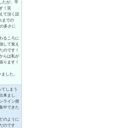
ましたが、平
す！笑
えて頂く説
れまでの
類の多さに
わるころに
強して覚え
たのです！
からは私が
張ります！
いました。
ってしまう
出来まし
ンライン授
集中できた
どのように
だのです