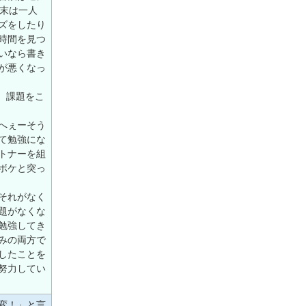
週末は一人
ズをしたり
時間を見つ
いなら書き
が悪くなっ
、課題をこ
へぇーそう
て勉強にな
トナーを組
ボケと突っ
それがなく
題がなくな
勉強してき
みの両方で
したことを
努力してい
変！」と言