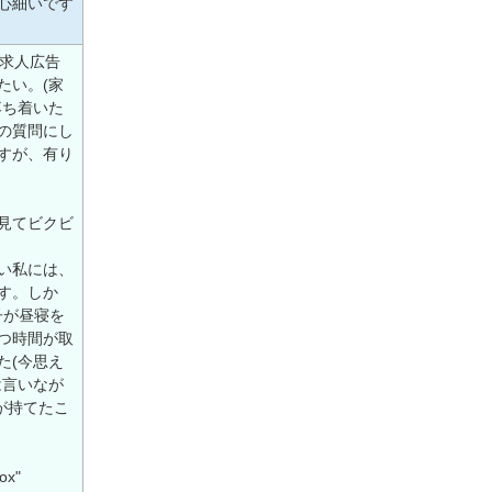
心細いです
求人広告
たい。(家
落ち着いた
の質問にし
すが、有り
見てビクビ
い私には、
す。しか
子が昼寝を
つ時間が取
た(今思え
は言いなが
が持てたこ
x"