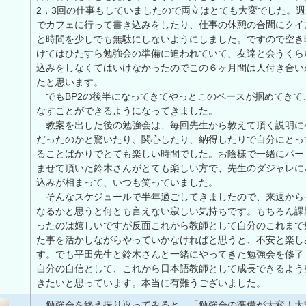
2，3回の仕事もしていましたので両立はとても大変でした。
でカフェに行って書き込みをしたり、仕事の休憩の合間にクイ
と時間を少しでも無駄にしないようにしました。ですので空き
けてはひたすら勉強会の準備に追われていて、友達と会うくら
込みをしなくてはいけなかったのでこの６ヶ月間は人付き合い
たと思います。
でもBP2の後半になってきてやっとこのペースが掴めてきて
なすことができるようになってきました。
教案を出した後の勉強会は、毎回先生から教えて頂く説明に
だったのかと驚いたり、関心したり、納得したりで自分にとっ
ることばかりでとても楽しい時間でした。お陰様で一緒にパー
ませて頂いた鈴木さんがとても楽しい方で、先生のダジャレに
込みが相まって、いつも笑っていました。
そんなスケジュールで半年過ごしてきましたので、来週から
なるかと思うと何とも言えない寂しい気持ちです。もちろん課
ったのは嬉しいですが反面これから教師として自分のこれまで
た事を活かしながらやっていかなければと思うと、不安と楽し
す。でも平田先生と鈴木さんと一緒にやってきた勉強会を修了
自分の自信として、これから日本語教師として成長できるよう
きたいと思っています。本当に有難うございました。
勉強会を終え振り返ってみると、「勉強会の準備が大変！大