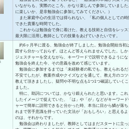
いながらも、実際のところ、かなり楽しんで参加していました
に楽しいか、是非勉強会に参加してみてください。）
また家庭中心の生活では得られない、「私の個人としての時
できた貴重な時間でした。
これからは勉強会で身に着けた、教える技術と自信をレッス
最大限に活用し教師としての技量をあげていきたいです。
約6ヶ月半に渡る、勉強会が終了しました。勉強会開始当初
図すら分かっておらず、ほとんど答えられませんでした。しか
ジェスチャーを交えながら、キーワードで説明できるようにな
香
勉強会を終えた今、その意義を改めて感じています。
勉強会に参加するまでは「未経験者の私でも、教えられるだ
不安でしたが、教案作成やクイズなどを通して、教え方のコツ
教えて頂きましたし、疑問や不明な点も1つ1つ確認していく
ました。
特に、助詞については、かなり鍛えられたと思います。これ
したイメージで捉えていた、「は」や「が」などがキーワード
ャーで簡単に説明できると分かった時、本当に目から鱗が落ち
れまで苦手意識を持っていた文法が「おもしろい」と思えるよ
のは、それからです。
勉強会は終わりましたが、教師としてはまだスタートに立っ