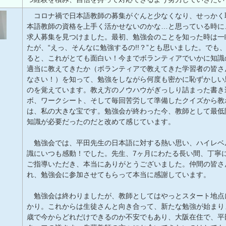
コロナ禍で日本語教師の募集がぐんと少なくなり、せっかく
本語教師の資格を上手く活かせないのかな…と思っている時に
求人募集を見つけました。最初、勉強会のことを知った時は一
たが、“えっ、そんなに勉強するの!!？”とも思いました。でも
ると、これがとても面白い！今までボランティアでいかに知識
適当に教えてきたか（ボランティアで教えてきた学習者の皆さ
なさい！）を知って、勉強をしながら何度も密かに恥ずかしい
のを覚えています。教え方のノウハウがぎっしり詰まった書き
ボ、ワークシート、そして毎回苦労して準備したクイズから教
は、私の大きな宝です。勉強会が終わった今、教師として最低
知識が必要だったのだと改めて感じています。
勉強会では、平田先生の日本語に対する熱い思い、ハイレベ
識にいつも感動！でした。先生、7ヶ月にわたる長い間、丁寧
ご指導いただき、本当にありがとうございました。仲間の皆さ
れ、勉強会に参加させてもらって本当に感謝しています。
勉強会は終わりましたが、教師としてはやっとスタート地点
かり。これからは生徒さんと向き合って、新たな勉強が始まり
歳で今からどれだけできるのか不安でもあり、大阪在住で、平