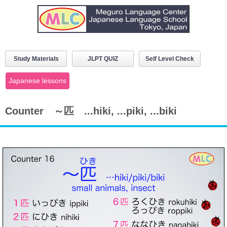
Study Materials
JLPT QUIZ
Self Level Check
Japanese lessons
Counter ～匹 ...hiki, ...piki, ...biki