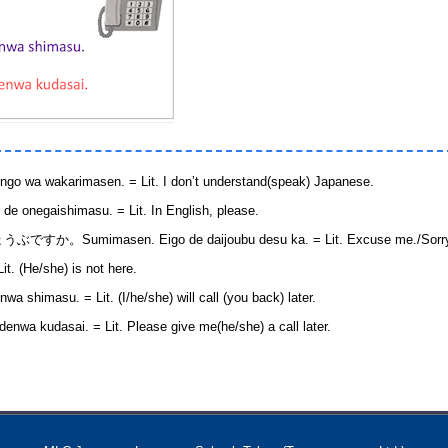
karimasen. = Lit. I don’t understand(speak) Japanese.
aishimasu. = Lit. In English, please.
mimasen. Eigo de daijoubu desu ka. = Lit. Excuse me./Sorry. 
(He/she) is not here.
su. = Lit. (I/he/she) will call (you back) later.
asai. = Lit. Please give me(he/she) a call later.