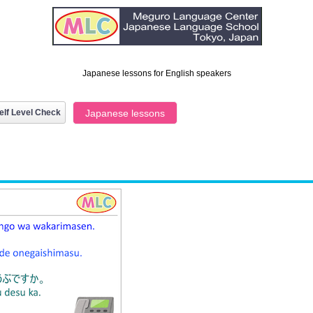
Japanese lessons for English speakers
elf Level Check
Japanese lessons