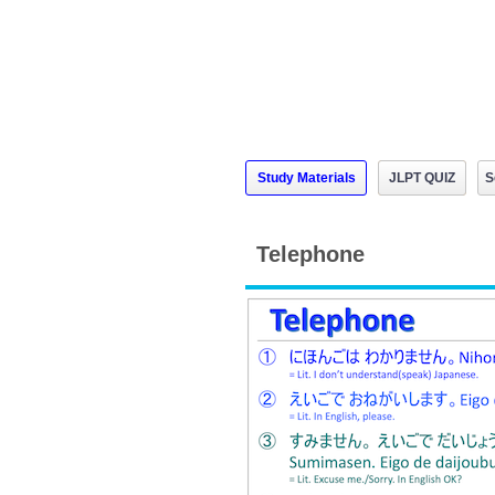
Study Materials
JLPT QUIZ
S
Telephone