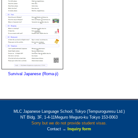
Survival Japanese (Roma-ji)
MLC Japanese Language School, Tokyo (Tempuroguresu Ltd.)
NT Bldg. 3F, 1-4-11Meguro Meguro-ku Tokyo 153-0063
Sorry but we do not provide student visas.
Contact →
Inquiry form