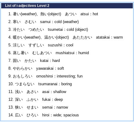
List of i-adjectives Level 2
暑い(weather)、熱い(object) あつい atsui：hot
寒い さむい samui：cold (weather)
冷たい つめたい tsumetai：cold (object)
暖かい(weather)、温かい(object) あたたかい atatakai：warm
涼しい すずしい suzushii：cool
蒸し暑い むしあつい mushiatsui：humid
固い かたい katai：hard
やわらかい yawarakai：soft
おもしろい omoshiroi：interesting; fun
つまらない tsumaranai：boring
浅い あさい asai：shallow
深い ふかい fukai：deep
狭い せまい semai：narrow
広い ひろい hiroi：wide; spacious