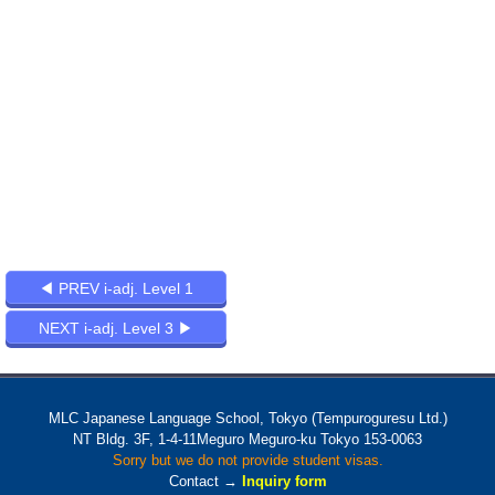
◀ PREV i-adj. Level 1
NEXT i-adj. Level 3 ▶
MLC Japanese Language School, Tokyo (Tempuroguresu Ltd.)
NT Bldg. 3F, 1-4-11Meguro Meguro-ku Tokyo 153-0063
Sorry but we do not provide student visas.
Contact →
Inquiry form