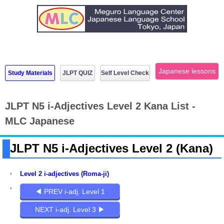
Japanese lessons
Study Materials
JLPT QUIZ
Self Level Check
JLPT N5 i-Adjectives Level 2 Kana List -
MLC Japanese
JLPT N5 i-Adjectives Level 2 (Kana)
Level 2 i-adjectives (Roma-ji)
◀ PREV i-adj. Level 1
NEXT i-adj. Level 3 ▶