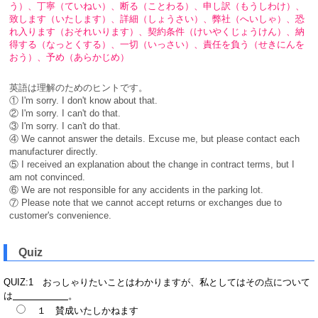
う）、丁寧（ていねい）、
断る（ことわる）、申し訳（もうしわけ）、
致します（いたします）、詳細（しょうさい）、弊社（へいしゃ）、恐
れ入ります（おそれいります）、契約条件（けいやくじょうけん）、納
得する（なっとくする）、一切（いっさい）、責任を負う（せきにんを
おう）、予め（あらかじめ）
英語は理解のためのヒントです。
① I'm sorry. I don't know about that.
② I'm sorry. I can't do that.
③ I'm sorry. I can't do that.
④ We cannot answer the details. Excuse me, but please contact each
manufacturer directly.
⑤ I received an explanation about the change in contract terms, but I
am not convinced.
⑥ We are not responsible for any accidents in the parking lot.
⑦ Please note that we cannot accept returns or exchanges due to
customer's convenience.
Quiz
QUIZ:1 おっしゃりたいことはわかりますが、私としてはその点について
は
。
１ 賛成いたしかねます