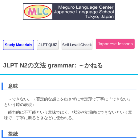
Japanese lessons
Study Materials
JLPT QUIZ
Self Level Check
JLPT N2の文法 grammar: ～かねる
意味
～できない。（否定的な感じを出さずに肯定形で丁寧に「できない」
という時の表現）
能力的に不可能という意味ではく、状況や立場的にできないという意
味で、丁寧に断るときなどに使われる。
接続