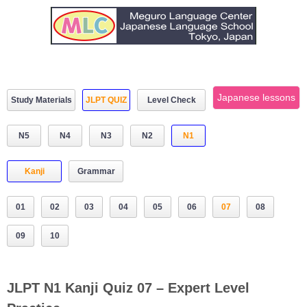
Japanese lessons
Study Materials
JLPT QUIZ
Level Check
N5
N4
N3
N2
N1
Kanji
Grammar
01
02
03
04
05
06
07
08
09
10
JLPT N1 Kanji Quiz 07 – Expert Level