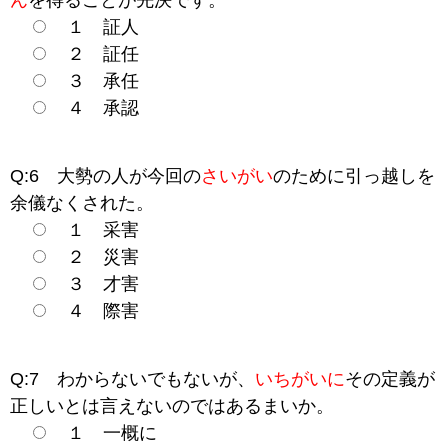
ん
を得ることが先決です。
１ 証人
２ 証任
３ 承任
４ 承認
Q:6 大勢の人が今回の
さいがい
のために引っ越しを
余儀なくされた。
１ 采害
２ 災害
３ 才害
４ 際害
Q:7 わからないでもないが、
いちがいに
その定義が
正しいとは言えないのではあるまいか。
１ 一概に