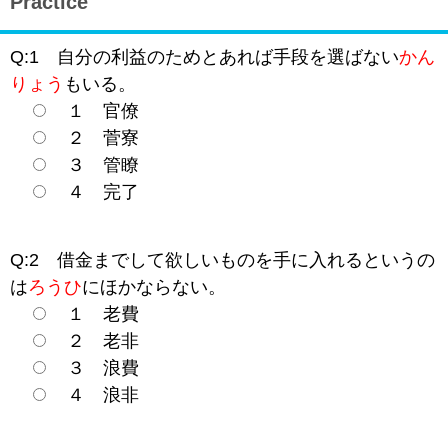
Practice
Q:1 自分の利益のためとあれば手段を選ばない
かん
りょう
もいる。
１ 官僚
２ 菅寮
３ 管瞭
４ 完了
Q:2 借金までして欲しいものを手に入れるというの
は
ろうひ
にほかならない。
１ 老費
２ 老非
３ 浪費
４ 浪非