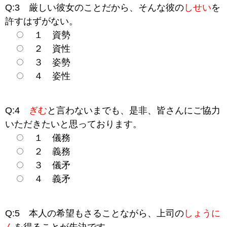
Q:3 厳しい彼女のことだから、そんな彼の
しせい
を
許すはずがない。
１ 資勢
２ 資性
３ 姿勢
４ 姿性
Q:4
ぎむ
と言わないまでも、是非、皆さんにご協力
いただきたいと思っております。
１ 儀務
２ 義務
３ 儀矛
４ 義矛
Q:5 本人の希望もさることながら、上司の
しょうに