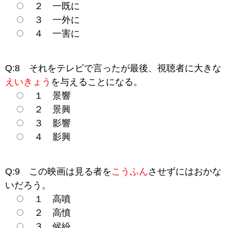
２ 一既に
３ 一外に
４ 一害に
Q:8 それをテレビで言ったが最後、視聴者に大きな
えいきょう
を与えることになる。
１ 景響
２ 景興
３ 影響
４ 影興
Q:9 この映画は見る者を
こうふん
させずにはおかな
いだろう。
１ 高噴
２ 高憤
３ 候紛