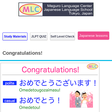
Japanese lessons
Study Materials
JLPT QUIZ
Self Level Check
Congratulations!