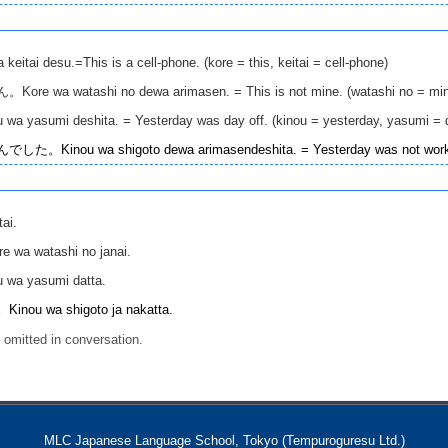
su.=This is a cell-phone. (kore = this, keitai = cell-phone)
atashi no dewa arimasen. = This is not mine. (watashi no = min
 deshita. = Yesterday was day off. (kinou = yesterday, yasumi = day 
a shigoto dewa arimasendeshita. = Yesterday was not work. Yest
ai.
atashi no janai.
yasumi datta.
。
Kinou wa shigoto ja nakatta.
omitted in conversation.
MLC Japanese Language School, Tokyo (Tempuroguresu Ltd.)