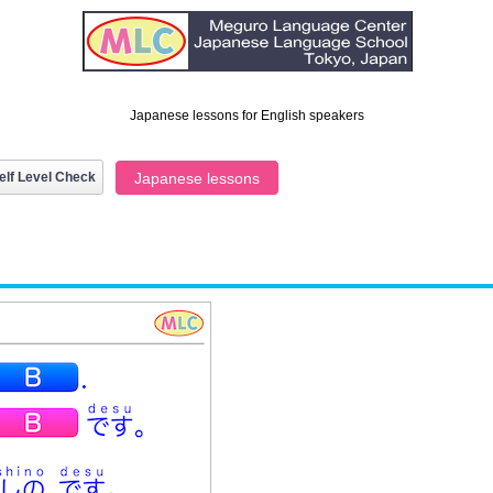
Japanese lessons for English speakers
elf Level Check
Japanese lessons