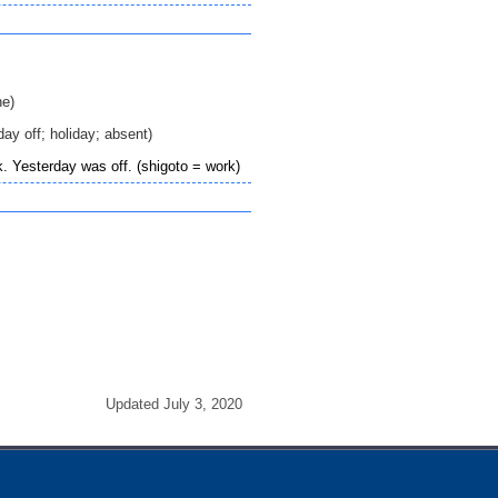
e)
off; holiday; absent)
erday was off. (shigoto = work)
Updated July 3, 2020