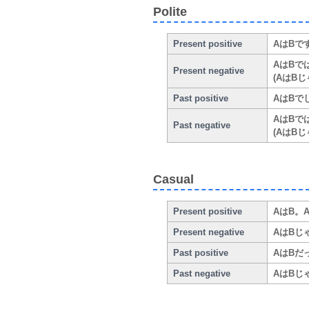
Polite
Present positive
AはBです。
AはBでは
Present negative
(AはBじゃ
Past positive
AはBでした
AはBではあ
Past negative
(AはBじゃ
Casual
Present positive
AはB。A 
Present negative
AはBじゃな
Past positive
AはBだった
Past negative
AはBじゃな