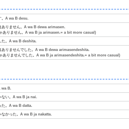
A wa B desu.
ありません。A wa B dewa arimasen.
ありません。A wa B ja arimasen.= a bit more casual)
。A wa B deshita.
りませんでした。A wa B dewa arimasendeshita.
ありませんでした。A wa B ja arimasendeshita.= a bit more casual)
wa B.
い。A wa B ja nai.
。A wa B datta.
かった。A wa B ja nakatta.