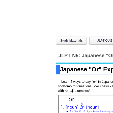
Study Materials
JLPT QUIZ
JLPT N5: Japanese "O
Japanese "Or" Exp
Learn 4 ways to say "or" in Japan
soretomo for questions (kyou desu ka?
with romaji examples!