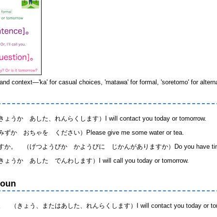
nd context—'ka' for casual choices, 'matawa' for formal, 'soretomo' for altern
した、れんらくします）I will contact you today or tomorrow.
ゃを ください）Please give me some water or tea.
（げつようびか かようびに じかんがありますか）Do you have time on Mo
した でんわします）I will call you today or tomorrow.
Noun
、またはあした、れんらくします）I will contact you today or tomo