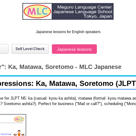
Japanese lessons for English speakers
Self Level Check
Japanese lessons
r": Ka, Matawa, Soretomo - MLC Japanese
ressions: Ka, Matawa, Soretomo (JLPT
ese for JLPT N5: ka (casual: kyou ka ashita), matawa (formal: kyou matawa 
 Soretomo ashita?). Perfect for business ("Mail or call?"), scheduling ("Mon