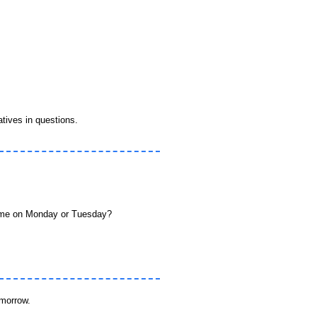
atives in questions.
nday or Tuesday?
rrow.