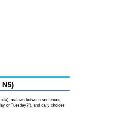
 N5)
ashita), matawa between sentences,
day or Tuesday?"), and daily choices