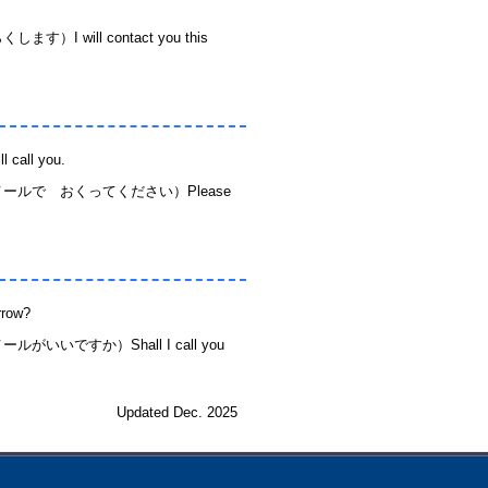
l contact you this
ll you.
ルで おくってください）Please
ow?
すか）Shall I call you
Updated Dec. 2025