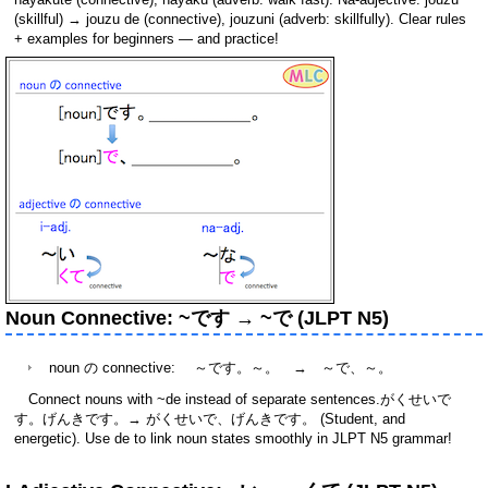
(skillful) → jouzu de (connective), jouzuni (adverb: skillfully). Clear rules
+ examples for beginners — and practice!
Noun Connective: ~です → ~で (JLPT N5)
noun の connective: ～です。～。 → ～
で
、～。
Connect nouns with ~de instead of separate sentences.がくせいで
す。げんきです。→ がくせいで、げんきです。 (Student, and
energetic). Use de to link noun states smoothly in JLPT N5 grammar!