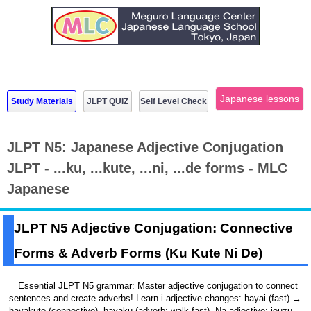
Japanese lessons
Study Materials
JLPT QUIZ
Self Level Check
JLPT N5: Japanese Adjective Conjugation
JLPT - ...ku, ...kute, ...ni, ...de forms - MLC
Japanese
JLPT N5 Adjective Conjugation: Connective
Forms & Adverb Forms (Ku Kute Ni De)
Essential JLPT N5 grammar: Master adjective conjugation to connect
sentences and create adverbs! Learn i-adjective changes: hayai (fast) →
hayakute (connective), hayaku (adverb: walk fast). Na-adjective: jouzu