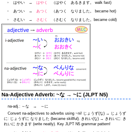
はやい →
はやく
（はやく あるきます。 walk fast)
あつい →
あつく
（あつく なりました。 became hot)
さむい →
さむく
（さむく なりました。became cold)
Na-Adjective Adverb: ~な → ~に (JLPT N5)
na-adj.: ～な → ～に
Convert na-adjectives to adverbs using ~ni! じょうず(な) → じょうず
に: じょうずに なりました (became skillful). きれい(な) → きれいに: き
れいに かきます (write neatly). Key JLPT N5 grammar pattern!