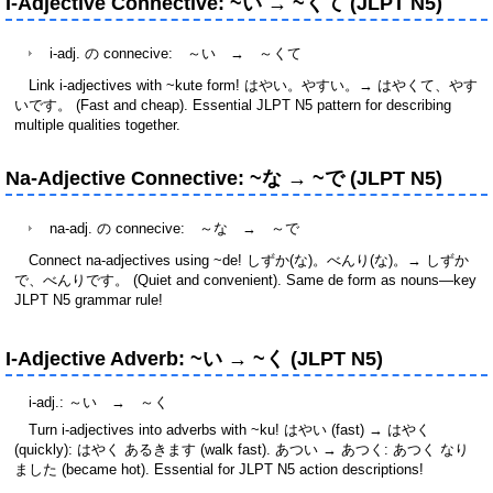
I-Adjective Connective: ~い → ~くて (JLPT N5)
i-adj. の connecive: ～い → ～
くて
Link i-adjectives with ~kute form! はやい。やすい。→ はやくて、やす
いです。 (Fast and cheap). Essential JLPT N5 pattern for describing
multiple qualities together.
Na-Adjective Connective: ~な → ~で (JLPT N5)
na-adj. の connecive: ～な → ～
で
Connect na-adjectives using ~de! しずか(な)。べんり(な)。→ しずか
で、べんりです。 (Quiet and convenient). Same de form as nouns—key
JLPT N5 grammar rule!
I-Adjective Adverb: ~い → ~く (JLPT N5)
i-adj.: ～い → ～く
Turn i-adjectives into adverbs with ~ku! はやい (fast) → はやく
(quickly): はやく あるきます (walk fast). あつい → あつく: あつく なり
ました (became hot). Essential for JLPT N5 action descriptions!