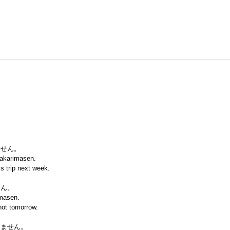
ません。
wakarimasen.
s trip next week.
せん。
imasen.
not tomorrow.
りません。