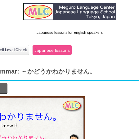
Japanese lessons for English speakers
elf Level Check
Japanese lessons
rammar: ～かどうかわかりません。