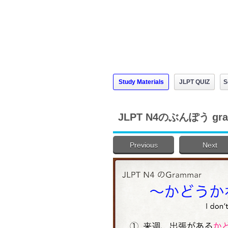
Study Materials
JLPT QUIZ
S
JLPT N4のぶんぽう g
Previous
Next