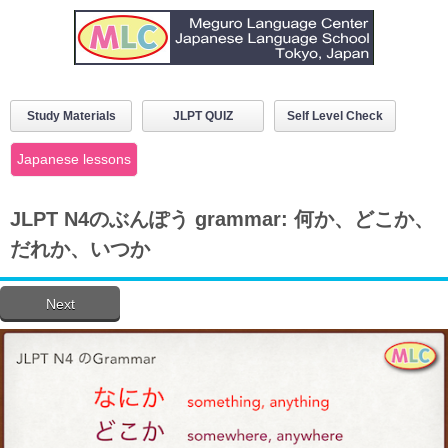
Study Materials
JLPT QUIZ
Self Level Check
Japanese lessons
JLPT N4のぶんぽう grammar: 何か、どこか、
だれか、いつか
Next