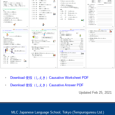
Download 使役（しえき）Causative Worksheet PDF
Dwonload 使役（しえき）Causative Answer PDF
Updated Feb 25, 2021
MLC Japanese Language School, Tokyo (Tempuroguresu Ltd.)