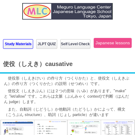
Japanese lessons
Study Materials
JLPT QUIZ
Self Level Check
使役（しえき）causative
使役形（しえきけい）の作り方（つくりかた）と、使役文（しえきぶ
ん）の作り方（つくりかた）の説明（せつめい）です。
使役文（しえきぶん）には２つの意味（いみ）があります。"make"
と "let/allow" です。これらは文脈（ぶんみゃく context)で判断（はんだ
ん judge）します。
また、自動詞（じどうし）か他動詞（たどうし）かによって、構文
（こうぶん structure）、助詞（じょし particle）が違います