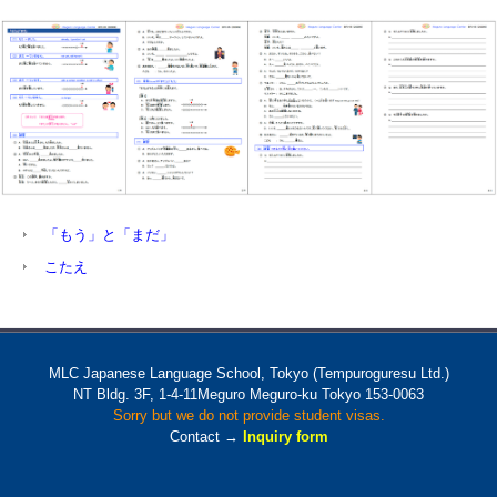
「もう」と「まだ」
こたえ
MLC Japanese Language School, Tokyo (Tempuroguresu Ltd.)
NT Bldg. 3F, 1-4-11Meguro Meguro-ku Tokyo 153-0063
Sorry but we do not provide student visas.
Contact →
Inquiry form