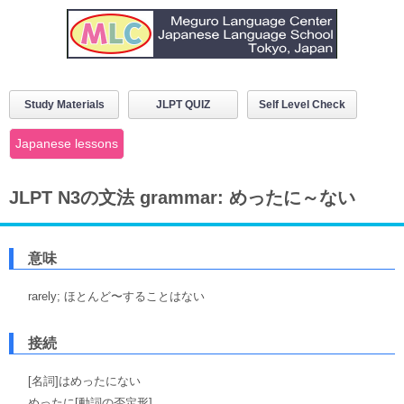
Study Materials
JLPT QUIZ
Self Level Check
Japanese lessons
JLPT N3の文法 grammar: めったに～ない
意味
rarely; ほとんど〜することはない
接続
[名詞]はめったにない
めったに[動詞の否定形]