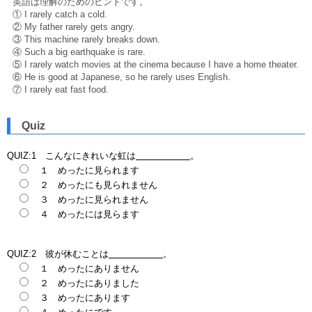
英語は理解のためのヒントです。
① I rarely catch a cold.
② My father rarely gets angry.
③ This machine rarely breaks down.
④ Such a big earthquake is rare.
⑤ I rarely watch movies at the cinema because I have a home theater.
⑥ He is good at Japanese, so he rarely uses English.
⑦ I rarely eat fast food.
Quiz
QUIZ:1 こんなにきれいな虹は
。
１ めったに見られます
２ めったにも見られません
３ めったに見られません
４ めったには見らます
QUIZ:2 彼が休むことは
。
１ めったにありません
２ めったにありました
３ めったにあります