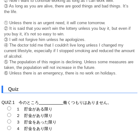
② Now I want to continue working as long as I can work well.
③ As long as you are alive, there are good things and bad things. It’s
the life.
① Unless there is an urgent need, it will come tomorrow.
② It is said that you won't win the lottery unless you buy it, but even if
you buy it, it's not so easy to win.
③ I will not forgive him unless he apologizes.
④ The doctor told me that I couldn't live long unless I changed my
current lifestyle, especially if I stopped smoking and reduced the amount
of alcohol.
⑤ The population of this region is declining. Unless some measures are
taken, the population will not increase in the future.
⑥ Unless there is an emergency, there is no work on holidays.
Quiz
QUIZ:1 今のところ
働くつもりはありません。
１ 貯金がある限り
２ 貯金があり限り
３ 貯金をあった限り
４ 貯金をあり限り