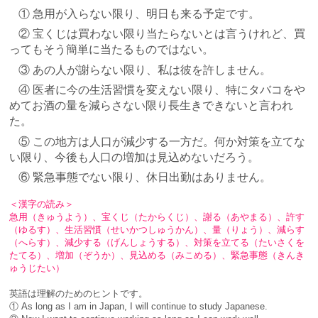
① 急用が入らない限り、明日も来る予定です。
② 宝くじは買わない限り当たらないとは言うけれど、買
ってもそう簡単に当たるものではない。
③ あの人が謝らない限り、私は彼を許しません。
④ 医者に今の生活習慣を変えない限り、特にタバコをや
めてお酒の量を減らさない限り長生きできないと言われ
た。
⑤ この地方は人口が減少する一方だ。何か対策を立てな
い限り、今後も人口の増加は見込めないだろう。
⑥ 緊急事態でない限り、休日出勤はありません。
＜漢字の読み＞
急用（きゅうよう）、宝くじ（たからくじ）、謝る（あやまる）、許す
（ゆるす）、生活習慣（せいかつしゅうかん）、量（りょう）、減らす
（へらす）、減少する（げんしょうする）、対策を立てる（たいさくを
たてる）、増加（ぞうか）、見込める（みこめる）、緊急事態（きんき
ゅうじたい）
英語は理解のためのヒントです。
① As long as I am in Japan, I will continue to study Japanese.