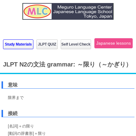
Japanese lessons
Study Materials
JLPT QUIZ
Self Level Check
JLPT N2の文法 grammar: ～限り（～かぎり）
意味
限界まで
接続
[名詞]＋の限り
[動詞の辞書形]＋限り