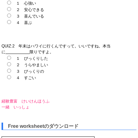
１ 心強い
２ 安心できる
３ 喜んでいる
４ 喜ぶ
QUIZ:2 年末はハワイに行くんですって。いいですね。本当
に
限りですよ。
１ びっくりした
２ うらやましい
３ びっくりの
４ すごい
経験豊富 けいけんほうふ
一緒 いっしょ
Free worksheetのダウンロード