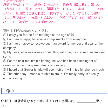
＜漢字の読み＞
感情（かんじょう）、結婚（けっこん）、褒める（ほめる）、嬉しい
（うれしい）、賞（しょう）、退職（たいしょく）、心細い（こころぼ
そい）、登山歴（とざんれき）、同行する（どうこうする）、心強い
（こころづよい）、先輩（せんぱい）、伺う（うかがう）、寂しい（さ
びしい）、恥ずかしい（はずかしい）
英語は理解のためのヒントです。
① I envy you for the fifth marriage at the age of 70.
② I am really happy to receive compliments from everyone.
③ I am very happy to receive such an award for my second year at the
company.
④ My boss, who was always consulting with me, has retired, so I'm very
sorry.
⑤ For the next mountain climbing, he who has been climbing for 40
years will accompany me. Very encouraging.
⑥ I heard that Senior Ishida will soon retire. I will miss him/her so much.
⑦ The other day I made a terrible mistake. I'm really sorry. It's really
embarrassing.
Quiz
QUIZ:1 経験豊富な彼が一緒に来てくれると聞いた。
限り
だ。