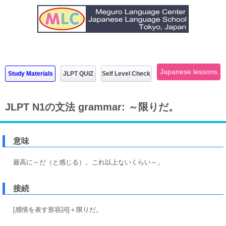
Japanese lessons
Study Materials
JLPT QUIZ
Self Level Check
JLPT N1の文法 grammar: ～限りだ。
意味
最高に～だ（と感じる）。これ以上ないくらい～。
接続
[感情を表す形容詞]＋限りだ。